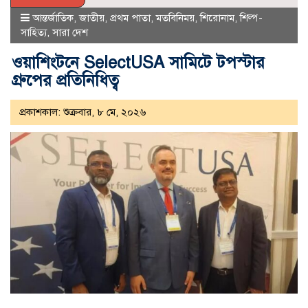
আন্তর্জাতিক
,
জাতীয়
,
প্রথম পাতা
,
মতবিনিময়
,
শিরোনাম
,
শিল্প-
সাহিত্য
,
সারা দেশ
ওয়াশিংটনে SelectUSA সামিটে টপস্টার
গ্রুপের প্রতিনিধিত্ব
প্রকাশকাল: শুক্রবার, ৮ মে, ২০২৬