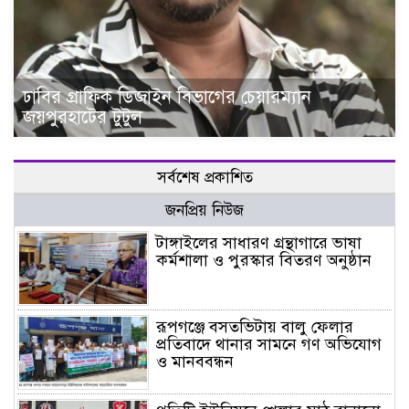
ঢাবির গ্রাফিক ডিজাইন বিভাগের চেয়ারম্যান
জয়পুরহাটের টুটুল
সর্বশেষ প্রকাশিত
জনপ্রিয় নিউজ
টাঙ্গাইলের সাধারণ গ্রন্থাগারে ভাষা
কর্মশালা ও পুরস্কার বিতরণ অনুষ্ঠান
রূপগঞ্জে বসতভিটায় বালু ফেলার
প্রতিবাদে থানার সামনে গণ অভিযোগ
ও মানববন্ধন