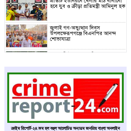
প্রতিটি ইউনিয়নে খেলার মাঠ বানানো
হবে যুব ও ক্রীড়া প্রতিমন্ত্রী আমিনুল হক
জুলাই গণ-অভ্যুত্থান দিবস
উপলক্ষেরূপগঞ্জে বিএনপির আনন্দ
শোভাযাত্রা
বালুবাহী ট্রাকে ১ কোটি ১৪ লাখ
টাকার ভারতীয় জিরা জব্দ, আটক ১!
ঢাবির গ্রাফিক ডিজাইন বিভাগের
চেয়ারম্যান জয়পুরহাটের টুটুল
বিডি ক্লিনের উদ্যোগে শাহ্ নেয়ামতুল্লাহ
কলেজে পরিচ্ছন্নতা অভিযান
ক্রাইম রিপোর্ট-২৪.কম হল বহুল আলোচিত অন্যতম জনপ্রিয় বাংলা অনলাইন