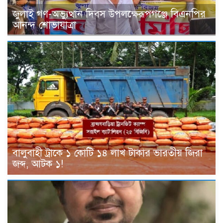
জুলাই গণ-অভ্যুত্থান দিবস উপলক্ষেরূপগঞ্জে বিএনপির
আনন্দ শোভাযাত্রা
বালুবাহী ট্রাকে ১ কোটি ১৪ লাখ টাকার ভারতীয় জিরা
জব্দ, আটক ১!