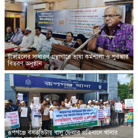
টাঙ্গাইলের সাধারণ গ্রন্থাগারে ভাষা কর্মশালা ও পুরস্কার
বিতরণ অনুষ্ঠান
রূপগঞ্জে বসতভিটায় বালু ফেলার প্রতিবাদে থানার