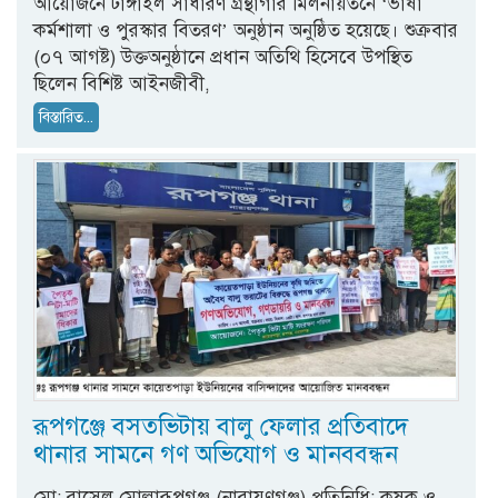
আয়োজনে টাঙ্গাইল সাধারণ গ্রন্থাগার মিলনায়তনে ‘ভাষা
কর্মশালা ও পুরস্কার বিতরণ’ অনুষ্ঠান অনুষ্ঠিত হয়েছে। শুক্রবার
(০৭ আগষ্ট) উক্তঅনুষ্ঠানে প্রধান অতিথি হিসেবে উপস্থিত
ছিলেন বিশিষ্ট আইনজীবী,
বিস্তারিত...
রূপগঞ্জে বসতভিটায় বালু ফেলার প্রতিবাদে
থানার সামনে গণ অভিযোগ ও মানববন্ধন
মো: রাসেল মোল্লারূপগঞ্জ (নারায়ণগঞ্জ) প্রতিনিধি: কৃষক ও