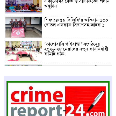
একাডেমির বেল্ট ও সার্টিফিকেট প্রদান
অনুষ্ঠান
শিবগঞ্জে ৫৯ বিজিবি’র অভিযান ১৫০
বোতল এসকাফ সিরাপসহ আটক ১
‘ভালোবাসি গাইবান্ধা’ সংগঠনের
২০২৬-২৮ মেয়াদের নতুন কার্যনির্বাহী
কমিটি গঠন:
HWPL ও BHDS অপরাধ প্রতিরোধ
কল্যাণ সংস্থার উদ্যোগে বন্দর থানা
প্রেসক্লাবের নবনির্বাচিত কমিটিকে
সংবর্ধনা
বৈলর বাঁশকুড়িতে যুব সমাজের
উদ্যোগে জমজমাট হা-ডু-ডু খেলা