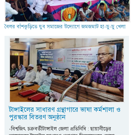
বৈলর বাঁশকুড়িতে যুব সমাজের উদ্যোগে জমজমাট হা-ডু-ডু খেলা
টাঙ্গাইলের সাধারণ গ্রন্থাগারে ভাষা কর্মশালা ও
পুরস্কার বিতরণ অনুষ্ঠান
-বিশ্বজিৎ চক্রবর্তীটাঙ্গাইল জেলা প্রতিনিধি : ছায়ানীড়ের