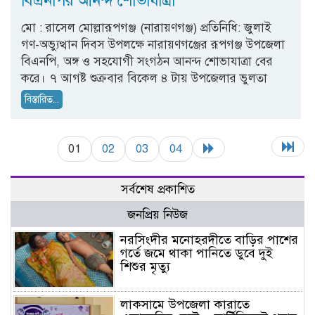
বিএনপির আনন্দ শোভাযাত্রা
মো : রাসেল মোল্লারূপগঞ্জ (নারায়ণগঞ্জ) প্রতিনিধি: জুলাই
গণ-অভ্যুত্থান দিবস উপলক্ষে নারায়ণগঞ্জের রূপগঞ্জ উপজেলা
বিএনপি, অঙ্গ ও সহযোগী সংগঠন আনন্দ শোভাযাত্রা বের
করে। ৭ আগষ্ট শুক্রবার বিকেল ৪ টায় উপজেলার ভুলতা
বিস্তারিত...
01
02
03
04
সর্বশেষ প্রকাশিত
জনপ্রিয় নিউজ
নরসিংদীর মনোহরদীতে বাড়ির পাশের
গর্তে জমে থাকা পানিতে ডুবে দুই
শিশুর মৃত্যু
লাকসামে উপজেলা কারাতে