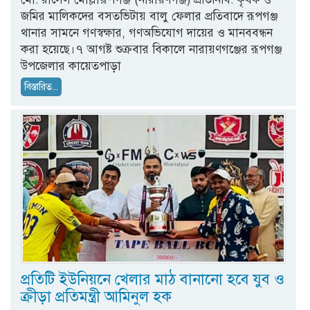
জমির মালিকদের বসতভিটায় বালু ফেলার প্রতিবাদে রূপগঞ্জ
থানার সামনে গণস্বক্ষার, গণঅভিযোগ দায়ের ও মানববন্ধন
করা হয়েছে।৭ আগষ্ট শুক্রবার বিকালে নারায়ণগঞ্জের রূপগঞ্জ
উপজেলার কায়েতপাড়া
বিস্তারিত...
প্রতিটি ইউনিয়নে খেলার মাঠ বানানো হবে যুব ও
ক্রীড়া প্রতিমন্ত্রী আমিনুল হক