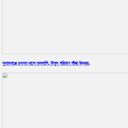
সুনামগঞ্জে চলন্ত বাসে তল্লাশি, বিপুল পরিমাণ গাঁজা উদ্ধার,