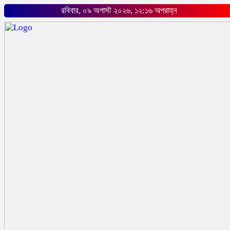
রবিবার, ০৯ অগাস্ট ২০২৬, ১২:১৬ অপরাহ্ন