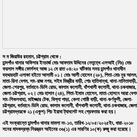
স ম জিয়াউর রহমান, চট্টগ্রাম থেকে :
চান্দগাঁও থানার অফিসার ইনচার্জ মোঃ আফতাব উদ্দিনের নেতৃত্বে এসআই (নিঃ) মোঃ
ফয়সাল সঙ্গীয় ফোর্সসহ আজ ১২ মে রাত ০৪:২০ ঘটিকার সময় চান্দগাঁও থানাধীন
বহদ্দারহাট এলাকা হইতে আসামী ০১। মোঃ আলী হোসেন (২৮), পিতা-মোঃ নুর আলম
মাতা-রিনা বেগম, সাং-রাজ নগর, সইম মিস্ত্রীর বাড়ী, পোঃ হাতিবান্ধা, থানা-নানিতাবাড়ী,
জেলা-শেরপুর, বর্তমানে-ডিসি রোড, কালাম কলোনী, বাঁশখালী কলোনী, থানা-চকবাজার,
জেলা-চট্টগ্রাম, ০২। মোঃ হাসান (২৪), পিতা-ইমাম হোসেন, মাতা-হোসনে আরা বেগ
সাং-শিকলবাহা, মাইজ্জার টেক, বিল্লা পাড়া, কেলা গোষ্ঠি বাড়ী, থানা-কর্ণফুলী, জেলা-
চট্টগ্রাম, বর্তমানে-ডিসি রোড, কালাম কলোনী, বাঁশখালী কলোনী, থানা-চকবাজার, জেল
চট্টগ্রামদ্বয়কে ২১ (একুশ) পিচ ইয়াবা ট্যাবলেট সহ গ্রেফতার করা হয়।
এই সংক্রান্তে চান্দগাঁও থানার মামলা নং-১৩, তারিখ-১২/০৫/২০২৫ইং, ধারা-২০১৮
সনের মাদকদ্রব্য নিয়ন্ত্রন আইনের ৩৬(১) এর সারণির ১০(ক) রুজু করা হয়েছে।