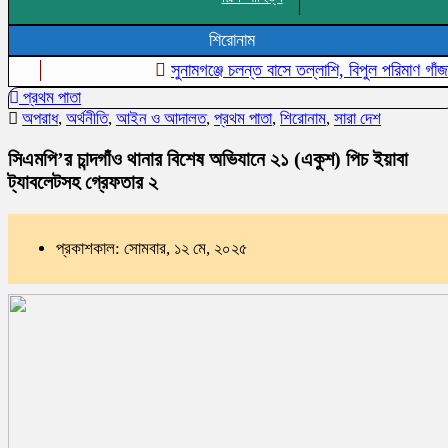
শিরোনাম
সুনামগঞ্জে চলন্ত বাসে তল্লাশি, বিপুল পরিমাণ গাঁজা উদ্ধা
প্রথম পাতা
অপরাধ
,
অর্থনীতি
,
আইন ও আদালত
,
প্রথম পাতা
,
শিরোনাম
,
সারা দেশ
সিএমপি’র চান্দগাঁও থানার বিশেষ অভিযানে ২১ (একুশ) পিচ ইয়াবা
ট্যাবলেটসহ গ্রেফতার ২
প্রকাশকাল: সোমবার, ১২ মে, ২০২৫