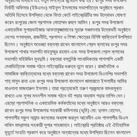
অনুষ্ঠানের মাধ্যমে এই নতুন দিগন্তের উন্মোচন করা হয়। রংপুর সদর উপজেলা
নির্বাহী অফিসার (ইউএনও) সাইফুল ইসলামের সভাপতিত্বে অনুষ্ঠানে প্রধান
অতিথি হিসেবে উপস্থিত থেকে ফিতা কেটে লাইব্রেরিটির শুভ উদ্বোধন ঘোষণা
করেন রংপুরের জেলা প্রশাসক মোহাম্মদ রুহুল আমিন। রংপুর সদর উপজেলা
একাডেমিক সুপারভাইজার আফতাবুজ্জামানের সুচারু সঞ্চালনায় উদ্বোধনী অনুষ্ঠানে
দেশের গণমাধ্যম, রাজনীতি, প্রশাসন ও শিক্ষা ক্ষেত্রের বিশিষ্ট ব্যক্তিবর্গ উপস্থিত
ছিলেন। অনুষ্ঠানে শুভেচ্ছা বক্তব্য রাখেন বাংলাদেশ প্রেস ক্লাবের রংপুর সদর
উপজেলা শাখার সভাপতি মাহফুজুর রহমান এবং সদর উপজেলা প্রেস ক্লাবের
সভাপতি মহিউদ্দিন মুখদুমি। বক্তারা বস্তুনিষ্ঠ সাংবাদিকতার পাশাপাশি একটি
মেধাভিত্তিক সমাজ গঠনে লাইব্রেরির গুরুত্ব তুলে ধরেন। ​রাজনৈতিক ও
সামাজিক ব্যক্তিত্বদের মধ্যে বক্তব্য রাখেন সদর উপজেলা বিএনপির সভাপতি
শাহ্ মাসুদ রানা এবং রংপুর সদর উপজেলা বাংলাদেশ জামায়াতে ইসলামীর আমির
মাওলানা মাজহারুল ইসলাম। তারা প্রত্যেকেই তরুণ প্রজন্মকে মাদকমুক্ত
রাখতে এবং সুস্থ মননশীল সমাজ গঠনে বই পড়ার অভ্যাস গড়ার তাগিদ দেন।
এছাড়া প্রশাসনিক ও একাডেমিক কর্মকর্তাদের মধ্যে অনুষ্ঠানে আরও বক্তব্য
রাখেন রংপুর সদর উপজেলার সহকারী কমিশনার (ভূমি) মো: দুলাল হোসেন,
পাগলাপীর স্কুল অ্যান্ড কলেজের অধ্যক্ষ জয়নুল আবেদীন এবং পাগলাপীর ডিএস
দাখিল মাদ্রাসার সহকারী সুপার শাহজাহান। ​লাইব্রেরি প্রতিষ্ঠার এই ঐতিহাসিক
মুহূর্তে সংহতি প্রকাশ করে অনুষ্ঠানে অন্যান্যের মধ্যে উপস্থিত ছিলেন বাংলাদেশ