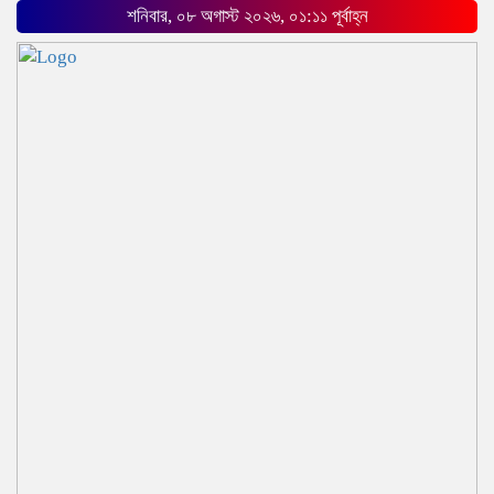
শনিবার, ০৮ অগাস্ট ২০২৬, ০১:১১ পূর্বাহ্ন