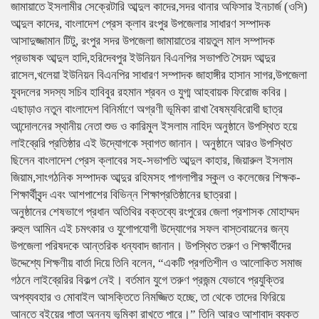
জামায়াতে ইসলামীর সেক্রেটারি আব্দুল কাদের,সদর থানার অফিসার ইনচার্জ (ওসি)
আব্দুল কাদের, বাংলাদেশ প্রেস ক্লাব রংপুর উপজেলার সাধারণ সম্পাদক
আসাদুজ্জামান টিটু, রংপুর সদর উপজেলা জামায়াতের বায়তুল মাল সম্পাদক
প্রভাষক আব্দুল হাদি,হরিদেবপুর ইউনিয়ন বিএনপির সভাপতি সৈয়দ আব্দুর
রাসেল,খলেয়া ইউনিয়ন বিএনপির সাধারণ সম্পাদক জাহাঙ্গীর হাসান সাগর,উপজেলা
যুবদলের সদস্য সচিব হাবিবুর রহমান শ্রবন ও যুগ্ম আহবায়ক ফিরোজ কবির। ​
এছাড়াও নতুন বাংলাদেশ বিনির্মাণে অগ্রণী ভূমিকা রাখা বৈষম্যবিরোধী ছাত্র
আন্দোলনের স্থানীয় নেতা শুভ ও কারিমুল ইসলাম নাহিদ অনুষ্ঠানে উপস্থিত হয়ে
লাইব্রেরি প্রতিষ্ঠার এই উদ্যোগকে স্বাগত জানান। অনুষ্ঠানে আরও উপস্থিত
ছিলেন বাংলাদেশ প্রেস ক্লাবের সহ-সভাপতি আব্দুল কাহার, জিয়ারুল ইসলাম
জিয়াম,সাংগঠনিক সম্পাদক আব্দুর রহিমসহ পাগলাপীর স্কুল ও কলেজের শিক্ষক-
শিক্ষার্থীবৃন্দ এবং আশপাশের বিভিন্ন শিক্ষাপ্রতিষ্ঠানের ছাত্ররা।
​অনুষ্ঠানের শেষভাগে প্রধান অতিথির বক্তব্যে রংপুরের জেলা প্রশাসক মোহাম্মদ
রুহুল আমিন এই চমৎকার ও যুগোপযোগী উদ্যোগের সফল বাস্তবায়নের জন্য
উপজেলা পরিষদকে আন্তরিক ধন্যবাদ জানান। উপস্থিত তরুণ ও শিক্ষার্থীদের
উদ্দেশ্যে শিক্ষণীয় বার্তা দিয়ে তিনি বলেন, “একটি প্রগতিশীল ও আলোকিত সমাজ
গঠনে লাইব্রেরির বিকল্প নেই। বর্তমান যুগে তরুণ প্রজন্ম যেভাবে প্রযুক্তির
অপব্যবহার ও মোবাইল আসক্তিতে নিমজ্জিত হচ্ছে, তা থেকে তাদের ফিরিয়ে
আনতে বইয়ের পাতা অনন্য ভূমিকা রাখতে পারে।” ​তিনি আরও আশাবাদ ব্যক্ত