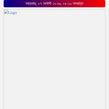
শুক্রবার, ০৭ অগাস্ট ২০২৬, ০৮:১২ অপরাহ্ন