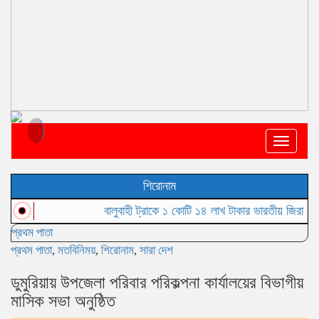
Toggle
navigat
শিরোনাম
বালুবাহী ট্রাকে ১ কোটি ১৪ লাখ টাকার ভারতীয় জিরা জব্দ, আট
প্রথম পাতা
প্রথম পাতা
,
মতবিনিময়
,
শিরোনাম
,
সারা দেশ
ডুমুরিয়ায় উপজেলা পরিবার পরিকল্পনা কার্যালয়ের বিভাগীয়
মাসিক সভা অনুষ্ঠিত