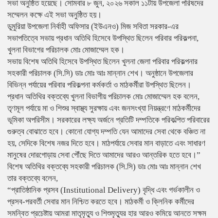
সভা অনুষ্ঠিত হয়েছে। সোমবার ৮ জুন, ২০২৬ সকাল ১১টায় উপজেলা পরিষদের
সম্মেলন কক্ষে এই সভা অনুষ্ঠিত হয়।
ডুমুরিয়া উপজেলা নির্বাহী অফিসার (ইউএনও) মিজ সবিতা সরকার-এর
সভাপতিত্বে সভায় প্রধান অতিথি হিসেবে উপস্থিত ছিলেন পরিবার পরিকল্পনা,
খুলনা বিভাগের পরিচালক মোঃ মোজাম্মেল হক।
সভায় বিশেষ অতিথি হিসেবে উপস্থিত ছিলেন খুলনা জেলা পরিবার পরিকল্পনার
সহকারী পরিচালক (সি.সি) ডাঃ মোঃ আঃ মান্নান শেখ। অনুষ্ঠানে উপজেলার
বিভিন্ন পর্যায়ের পরিবার পরিকল্পনা কর্মকর্তা ও মাঠকর্মীরা উপস্থিত ছিলেন।
প্রধান অতিথির বক্তব্যে খুলনা বিভাগীয় পরিচালক মোঃ মোজাম্মেল হক বলেন,
তৃণমূল পর্যায়ে মা ও শিশুর স্বাস্থ্য সুরক্ষায় এবং জনসংখ্যা নিয়ন্ত্রণে মাঠকর্মীদের
ভূমিকা অপরিসীম। সরকারের লক্ষ্য অর্জনে প্রতিটি দম্পতিকে পরিকল্পিত পরিবারের
গুরুত্ব বোঝাতে হবে। কোনো যোগ্য দম্পতি যেন আমাদের সেবা থেকে বঞ্চিত না
হয়, সেদিকে বিশেষ নজর দিতে হবে। মাঠপর্যায়ে সেবার মান বাড়াতে এবং সাধারণ
মানুষের দোরগোড়ায় সেবা পৌঁছে দিতে আমাদের আরও আন্তরিক হতে হবে।”
বিশেষ অতিথির বক্তব্যে সহকারী পরিচালক (সি.সি) ডাঃ মোঃ আঃ মান্নান শেখ
তার বক্তব্যে বলেন,
“প্রাতিষ্ঠানিক প্রসব (Institutional Delivery) বৃদ্ধি এবং গর্ভকালীন ও
প্রসব-পরবর্তী সেবার মান নিশ্চিত করতে হবে। মাঠকর্মী ও ক্লিনিক কর্মীদের
সমন্বিত প্রচেষ্টায় আমরা মাতৃমৃত্যু ও শিশুমৃত্যুর হার আরও কমিয়ে আনতে সক্ষম