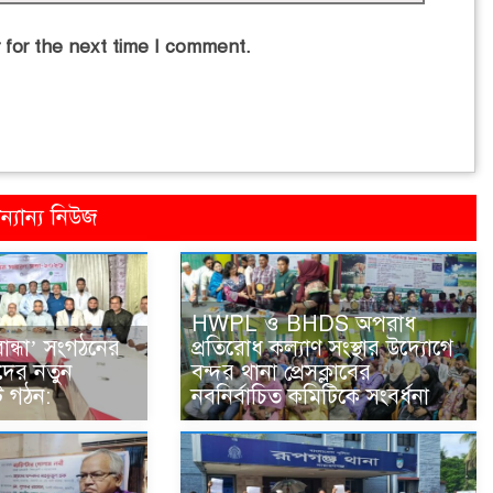
 for the next time I comment.
্যান্য নিউজ
HWPL ও BHDS অপরাধ
ান্ধা’ সংগঠনের
প্রতিরোধ কল্যাণ সংস্থার উদ্যোগে
দের নতুন
বন্দর থানা প্রেসক্লাবের
টি গঠন:
নবনির্বাচিত কমিটিকে সংবর্ধনা