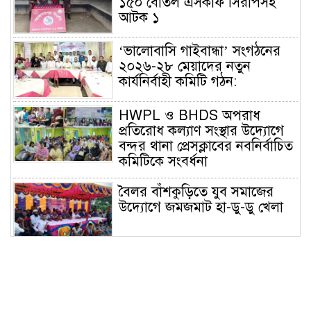
১৫০ বোতল এসকাফ সিরাপসহ
আটক ১
‘ভালোবাসি গাইবান্ধা’ সংগঠনের
২০২৬-২৮ মেয়াদের নতুন
কার্যনির্বাহী কমিটি গঠন:
HWPL ও BHDS অপরাধ
প্রতিরোধ কল্যাণ সংস্থার উদ্যোগে
বন্দর থানা প্রেসক্লাবের নবনির্বাচিত
কমিটিকে সংবর্ধনা
বৈলর বাঁশকুড়িতে যুব সমাজের
উদ্যোগে জমজমাট হা-ডু-ডু খেলা
টাঙ্গাইলের সাধারণ গ্রন্থাগারে ভাষা
কর্মশালা ও পুরস্কার বিতরণ অনুষ্ঠান