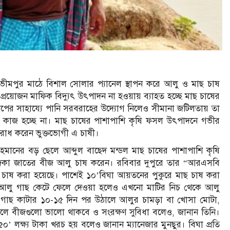
বর্তী ভীমপুর মাঠে বিশাল সোলার প্যানেল স্থাপন করে আলু ও মাছ চাষ
রয়োজন মাফিক বিদ্যুৎ উৎপাদন না হওয়ায় ব্যাহত হচ্ছে মাছ চাষের
কূপের সাহায্যে পানি সরবরাহের উদ্যোগ নিলেও সীমানা জটিলতায় তা
র কাজ হচ্ছে না। মাছ চাষের পাশাপাশি কৃষি ফসল উৎপাদনে গভীর
অনুরোধ করেন ভুক্তভোগী এ চাষী।
মানের বড় ছেলে আব্দুল বাছেদ মন্ডল মাছ চাষের পাশাপাশি কৃষি
িউজিকা জাতের বীজ আলু চাষ করেন। রবিবার দুপুরে তার “আরএসবি
র চাষ করা হয়েছে। পাশেই ১০’বিঘা আয়তনের পুকুরে মাছ চাষ করা
ে আলু গাছ কেটে ফেলে দেওয়া হলেও এখনো মাটির নিচ থেকে আলু
ন, গাছ কাটার ১০-১৫ দিন পর উঠালে আলুর চামড়া বা খোসা মোটা,
রলে বীজগুলো ভালো থাকবে ও সংরক্ষণ সুবিধা বলেও, জানান তিনি।
০’ লক্ষ্য টাকা খরচ হয় বলেও জানান ম্যানেজার মুনছুর। বিঘা প্রতি