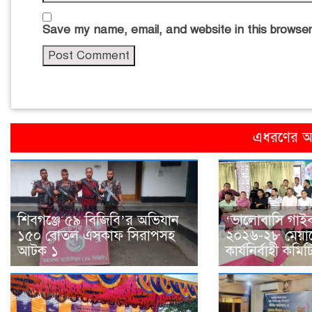
Save my name, email, and website in this browser
এধরণের অন
শিবগঞ্জে ৫৯ বিজিবি’র অভিযান
‘ভালোবাসি গাইব
১৫০ বোতল এসকাফ সিরাপসহ
২০২৬-২৮ মেয়া
আটক ১
কার্যনির্বাহী কমি