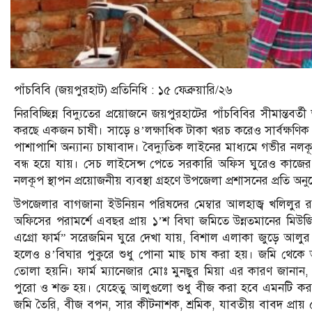
পাঁচবিবি (জয়পুরহাট) প্রতিনিধি : ১৫ ফেব্রুয়ারি/২৬
নিরবিচ্ছিন্ন বিদ্যুতের প্রয়োজনে জয়পুরহাটের পাঁচবিবির সীমান্ত
করছে একজন চাষী। সাড়ে ৪’লক্ষাধিক টাকা খরচ করেও সার্বক্ষণিক প্
পাশাপাশি অন্যান্য চাষাবাদ। বৈদ্যুতিক লাইনের মাধ্যমে গভীর নল
বন্ধ হয়ে যায়। সেচ লাইসেন্স পেতে সরকারি অফিস ঘুরেও কাজে
নলকূপ স্থাপন প্রয়োজনীয় ব্যবস্থা গ্রহণে উপজেলা প্রশাসনের প্রতি 
উপজেলার বাগজানা ইউনিয়ন পরিষদের মেম্বার আলহাজ্ব খলিলুর রহ
অফিসের পরামর্শে এবছর প্রায় ১’শ বিঘা জমিতে উন্নতমানের ম
এগ্রো ফার্ম” সরেজমিন ঘুরে দেখা যায়, বিশাল এলাকা জুড়ে আলু
হলেও ৪’বিঘার পুকুরে শুধু পোনা মাছ চাষ করা হয়। জমি থেক
তোলা হয়নি। ফার্ম ম্যানেজার মোঃ মুনছুর মিয়া এর কারণ জানা
পুরো ও শক্ত হয়। যেহেতু আলুগুলো শুধু বীজ করা হবে এমনটি ক
জমি তৈরি, বীজ বপন, সার কীটনাশক, শ্রমিক, যাবতীয় বাবদ প্রায় ৫