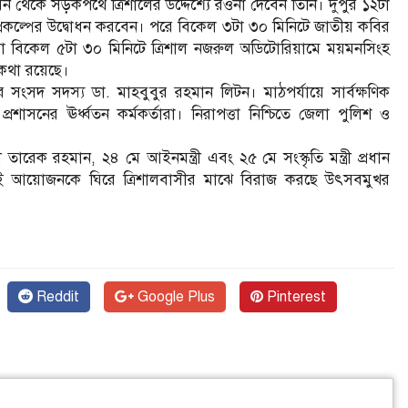
বন থেকে সড়কপথে ত্রিশালের উদ্দেশ্যে রওনা দেবেন তিনি। দুপুর ১২টা
্রকল্পের উদ্বোধন করবেন। পরে বিকেল ৩টা ৩০ মিনিটে জাতীয় কবির
ড়া বিকেল ৫টা ৩০ মিনিটে ত্রিশাল নজরুল অডিটোরিয়ামে ময়মনসিংহ
কথা রয়েছে।
র সংসদ সদস্য ডা. মাহবুবুর রহমান লিটন। মাঠপর্যায়ে সার্বক্ষণিক
শাসনের ঊর্ধ্বতন কর্মকর্তারা। নিরাপত্তা নিশ্চিতে জেলা পুলিশ ও
তারেক রহমান, ২৪ মে আইনমন্ত্রী এবং ২৫ মে সংস্কৃতি মন্ত্রী প্রধান
এই আয়োজনকে ঘিরে ত্রিশালবাসীর মাঝে বিরাজ করছে উৎসবমুখর
Reddit
Google Plus
Pinterest