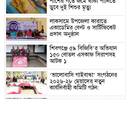
পাশের গর্তে জমে থাকা পানিতে
ডুবে দুই শিশুর মৃত্যু
লাকসামে উপজেলা কারাতে
একাডেমির বেল্ট ও সার্টিফিকেট
প্রদান অনুষ্ঠান
শিবগঞ্জে ৫৯ বিজিবি’র অভিযান
১৫০ বোতল এসকাফ সিরাপসহ
আটক ১
‘ভালোবাসি গাইবান্ধা’ সংগঠনের
২০২৬-২৮ মেয়াদের নতুন
কার্যনির্বাহী কমিটি গঠন:
HWPL ও BHDS অপরাধ
প্রতিরোধ কল্যাণ সংস্থার উদ্যোগে
বন্দর থানা প্রেসক্লাবের নবনির্বাচিত
কমিটিকে সংবর্ধনা