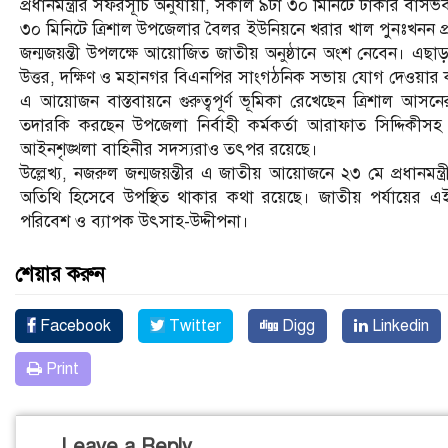
প্রধানমন্ত্রীর সফরসূচি অনুযায়ী, সকাল ৯টা ৩০ মিনিটে ঢাকার বাসভ
৩০ মিনিটে ত্রিশাল উপজেলার বৈলর ইউনিয়নে খরার খাল পুনঃখনন প
জন্মজয়ন্তী উপলক্ষে আয়োজিত জাতীয় অনুষ্ঠানে অংশ নেবেন। এছা
উত্তর, দক্ষিণ ও মহানগর বিএনপির সাংগঠনিক সভায় যোগ দেওয়ার 
এ আয়োজন বাস্তবায়নে গুরুত্বপূর্ণ ভূমিকা রেখেছেন ত্রিশাল আসনে
তদারকি করছেন উপজেলা নির্বাহী কর্মকর্তা আরাফাত সিদ্দিকীসহ প্র
আইনশৃঙ্খলা বাহিনীর সদস্যরাও তৎপর রয়েছে।
উল্লেখ্য, নজরুল জন্মজয়ন্তীর এ জাতীয় আয়োজনে ২৩ মে প্রধানমন্ত্রী 
অতিথি হিসেবে উপস্থিত থাকার কথা রয়েছে। জাতীয় পর্যায়ের 
পরিবেশ ও ব্যাপক উৎসাহ-উদ্দীপনা।
শেয়ার করুন
Facebook
Twitter
Digg
Linkedin
Print
Leave a Reply