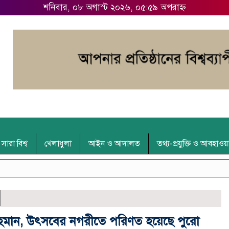
শনিবার, ০৮ অগাস্ট ২০২৬, ০৫:৫৯ অপরাহ্ন
সারা বিশ্ব
খেলাধুলা
আইন ও আদালত
তথ্য-প্রযুক্তি ও আবহাওয়
ক রহমান, উৎসবের নগরীতে পরিণত হয়েছে পুরো