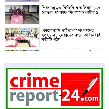
শিবগঞ্জে ৫৯ বিজিবি’র অভিযান ১৫০
বোতল এসকাফ সিরাপসহ আটক ১
‘ভালোবাসি গাইবান্ধা’ সংগঠনের
২০২৬-২৮ মেয়াদের নতুন কার্যনির্বাহী
কমিটি গঠন:
HWPL ও BHDS অপরাধ প্রতিরোধ
কল্যাণ সংস্থার উদ্যোগে বন্দর থানা
প্রেসক্লাবের নবনির্বাচিত কমিটিকে
সংবর্ধনা
বৈলর বাঁশকুড়িতে যুব সমাজের
উদ্যোগে জমজমাট হা-ডু-ডু খেলা
টাঙ্গাইলের সাধারণ গ্রন্থাগারে ভাষা
কর্মশালা ও পুরস্কার বিতরণ অনুষ্ঠান