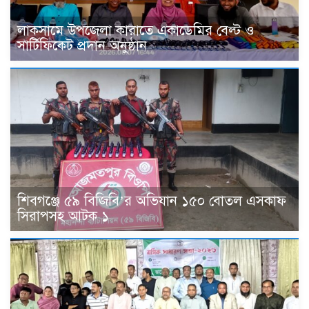
লাকসামে উপজেলা কারাতে একাডেমির বেল্ট ও
সার্টিফিকেট প্রদান অনুষ্ঠান
শিবগঞ্জে ৫৯ বিজিবি’র অভিযান ১৫০ বোতল এসকাফ
সিরাপসহ আটক ১