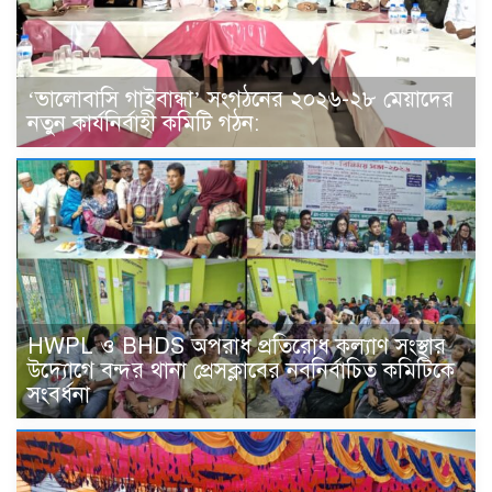
‘ভালোবাসি গাইবান্ধা’ সংগঠনের ২০২৬-২৮ মেয়াদের
নতুন কার্যনির্বাহী কমিটি গঠন:
HWPL ও BHDS অপরাধ প্রতিরোধ কল্যাণ সংস্থার
উদ্যোগে বন্দর থানা প্রেসক্লাবের নবনির্বাচিত কমিটিকে
সংবর্ধনা