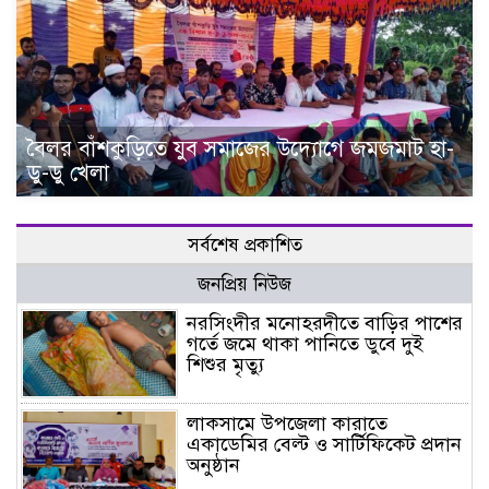
বৈলর বাঁশকুড়িতে যুব সমাজের উদ্যোগে জমজমাট হা-
ডু-ডু খেলা
সর্বশেষ প্রকাশিত
জনপ্রিয় নিউজ
নরসিংদীর মনোহরদীতে বাড়ির পাশের
গর্তে জমে থাকা পানিতে ডুবে দুই
শিশুর মৃত্যু
লাকসামে উপজেলা কারাতে
একাডেমির বেল্ট ও সার্টিফিকেট প্রদান
অনুষ্ঠান