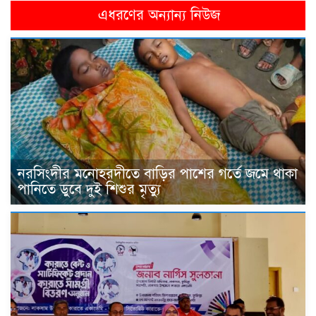
এধরণের অন্যান্য নিউজ
নরসিংদীর মনোহরদীতে বাড়ির পাশের গর্তে জমে থাকা
পানিতে ডুবে দুই শিশুর মৃত্যু