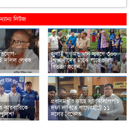
্যান্য নিউজ
ভিযোগ-
জুলাই গণঅভ্যুত্থান স্মরণে ৩০০
দুই দলিল লেখক
শিক্ষার্থীদের মাঝে গাছে চারা
বিতরণ করেন
প্রধানমন্ত্রীর কাছে স্মারকলিপি‎পাঁচ
ক কারবারিকে
দফা দাবিতে বাগেরহাটে ১১
পুলিশ!
দলের বিক্ষোভ‎