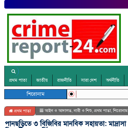
প্রথম পাতা
জাতীয়
রাজনীতি
সারা দেশ
অর্থনীতি
শিরোনাম
আইন ও আদালত
,
নারী ও শিশু
,
প্রথম পাতা
,
শিরোনাম
প্রথম পাতা
পানছড়িতে ৩ বিজিবির মানবিক সহায়তা: মাদ্রাস