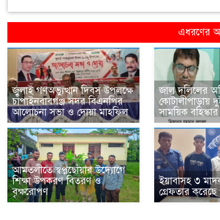
এধরণের অন
জুলাই গণঅভ্যুত্থান দিবস উপলক্ষে
জাল দলিলের অ
চাঁপাইনবাবগঞ্জ সদর বিএনপির
কোটালীপাড়ায় 
আলোচনা সভা ও দোয়া মাহফিল
সাময়িক বহিস্কার
আমতলীতে স্বপ্নছোঁয়ার উদ্যোগে
শিক্ষা উপকরণ বিতরণ ও
ইয়াবাসহ ৩ মাদ
বৃক্ষরোপণ
গ্রেফতার করেছে 