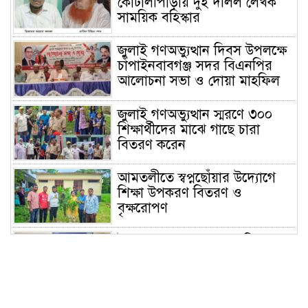
কোটালীপাড়ায় দুই দলিল লেখক
সাময়িক বহিস্কার
জুলাই গণঅভ্যুত্থান দিবস উপলক্ষে
চাঁপাইনবাবগঞ্জ সদর বিএনপির
আলোচনা সভা ও দোয়া মাহফিল
জুলাই গণঅভ্যুত্থান স্মরণে ৩০০
শিক্ষার্থীদের মাঝে গাছে চারা
বিতরণ করেন
আমতলীতে স্বপ্নছোঁয়ার উদ্যোগে
শিক্ষা উপকরণ বিতরণ ও
বৃক্ষরোপণ
ইয়াবাসহ ৩ মাদক কারবারিকে
গ্রেফতার করেছে পুলিশ!
প্রধানমন্ত্রীর কাছে স্মারকলিপি‎পাঁচ